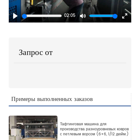
02:05
Play
Mute
Enter
fullscr
Запрос от
Примеры выполненных заказов
Тафтинговая машина для
производства разноуровневых ковров
с петлевым ворсом (6+6, 1/12 дюйм.)