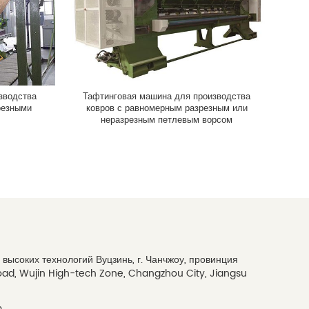
зводства
Тафтинговая машина для производства
резными
ковров с равномерным разрезным или
неразрезным петлевым ворсом
ия высоких технологий Вуцзинь, г. Чанчжоу, провинция
oad, Wujin High-tech Zone, Changzhou City, Jiangsu
m