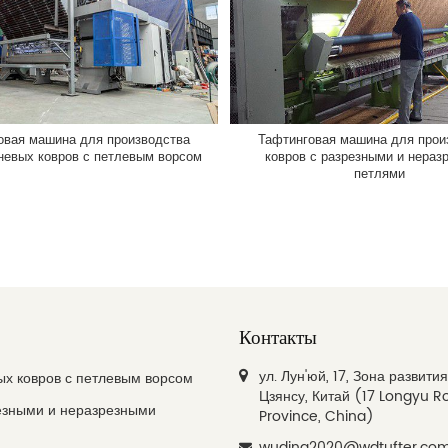
овая машина для производства
Тафтинговая машина для прои
невых ковров с петлевым ворсом
ковров с разрезными и нераз
петлями
Контакты
ул. Лун'юй, 17, Зона развит
ых ковров с петлевым ворсом
Цзянсу, Китай (17 Longyu R
резными и неразрезными
Province, China)
wuding2020@wdtufter.co