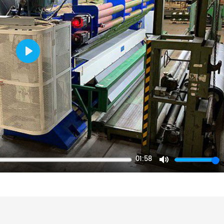
Play
01:58
Mute