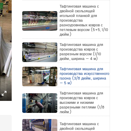
Тафтинговая машина с
двойной скользящей
игольной планкой для
производства
разноуровневых ковров с
петлевым ворсом (5+5, 1/10
дюйм.)
Тафтинговая машина для
производства ковров с
разрезным ворсом (1/10
дюйм., ширина — 4 м)
Тафтинговая машина для
производства искусственного
газона (3/8 дюйм., ширина
— 5 м)
Тафтинговая машина для
производства ковров с
Enter
высокими и низкими
fullscreen
разрезными петлями (1/8
люйм.)
Тафтинговая машина с
двойной скользящей