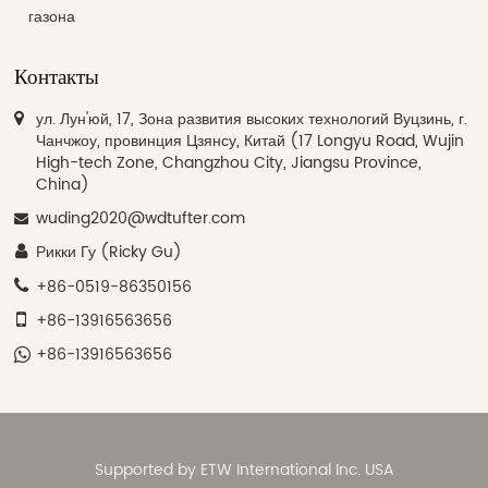
газона
Контакты
ул. Лун'юй, 17, Зона развития высоких технологий Вуцзинь, г.
Чанчжоу, провинция Цзянсу, Китай (17 Longyu Road, Wujin
High-tech Zone, Changzhou City, Jiangsu Province,
China)
wuding2020@wdtufter.com
Рикки Гу (Ricky Gu)
+86-0519-86350156
+86-13916563656
+86-13916563656
Supported by ETW International Inc. USA